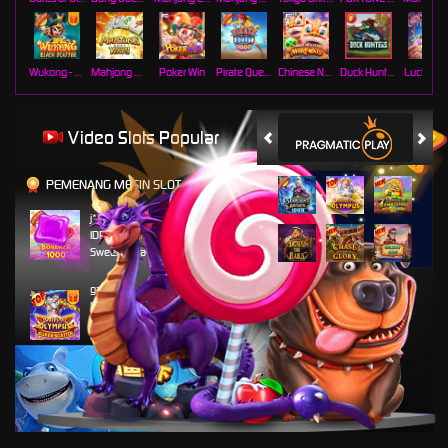
Wukong - Black Scatter
Mahjong Ways
Poker Win
Pirate Quest 1000
Chinese New Year Moreways
Duck Hunters
Lucky Ne
Video Slots Popular
PEMENANG MESIN SLOT
j****n
IDR
9,799,250.00
Sweet Bonanza 1000
ga****9
IDR
6,049,000.00
Gates of Olympus Super
Scatter
bisaju****8
IDR
4,630,000.00
Mahjong Wins 3 – Black
Scatter