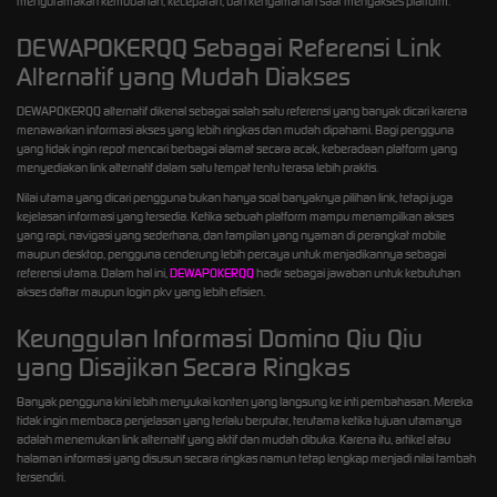
mengutamakan kemudahan, kecepatan, dan kenyamanan saat mengakses platform.
DEWAPOKERQQ Sebagai Referensi Link
Alternatif yang Mudah Diakses
DEWAPOKERQQ alternatif dikenal sebagai salah satu referensi yang banyak dicari karena
menawarkan informasi akses yang lebih ringkas dan mudah dipahami. Bagi pengguna
yang tidak ingin repot mencari berbagai alamat secara acak, keberadaan platform yang
menyediakan link alternatif dalam satu tempat tentu terasa lebih praktis.
Nilai utama yang dicari pengguna bukan hanya soal banyaknya pilihan link, tetapi juga
kejelasan informasi yang tersedia. Ketika sebuah platform mampu menampilkan akses
yang rapi, navigasi yang sederhana, dan tampilan yang nyaman di perangkat mobile
maupun desktop, pengguna cenderung lebih percaya untuk menjadikannya sebagai
referensi utama. Dalam hal ini,
DEWAPOKERQQ
hadir sebagai jawaban untuk kebutuhan
akses daftar maupun login pkv yang lebih efisien.
Keunggulan Informasi Domino Qiu Qiu
yang Disajikan Secara Ringkas
Banyak pengguna kini lebih menyukai konten yang langsung ke inti pembahasan. Mereka
tidak ingin membaca penjelasan yang terlalu berputar, terutama ketika tujuan utamanya
adalah menemukan link alternatif yang aktif dan mudah dibuka. Karena itu, artikel atau
halaman informasi yang disusun secara ringkas namun tetap lengkap menjadi nilai tambah
tersendiri.