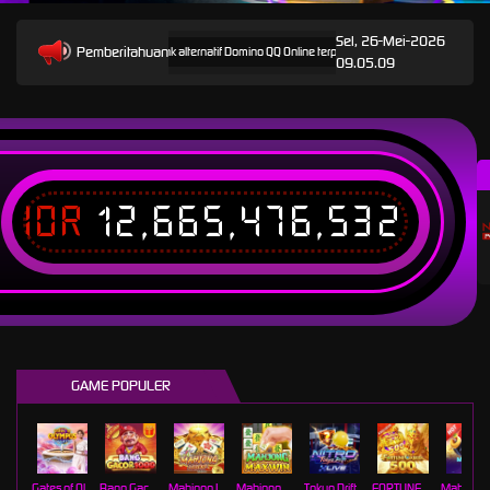
Sel, 26-Mei-2026
Pemberitahuan
POKERQQ menyediakan link alternatif Domino QQ Online terpercaya yang relevan untuk penggun
09.05.09
IDR
12,665,476,532
T
GAME POPULER
Gates of Olympus Roulette
Bang Gacor 1000
Mahjong Legend
Mahjong MaxWin
Tokyo Drift Nitro
FORTUNE GARUDA 500
Mahj