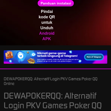
jaha****2
Panduan instalasi
IDR
2,200,500.00
Pindai
Gates of Olympus™
kode QR
untuk
Unduh
Android
APK
DEWAPOKERQQ: Alternatif Login PKV Games Poker QQ
Online
DEWAPOKERQQ: Alternatif
Login PKV Games Poker QQ