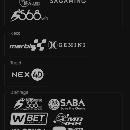
Race
Togel
Olahraga