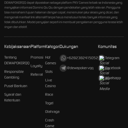
DEWAPOKERQQ dapat diposisikan sebagai platform PKV Games terbaik se Indonesia yang
menyajikan informasi Domino Qiu Qiu dengan pendekatan yang lebih relevan. Pengguna
bisa memahami tujuan halaman dengan cepat, menemukan jalur akses yang dicari, dan
mengenali manfaat link alternatif tanpa harus menelusuri terlalu banyak informasi yang
tidak dibutuhkan. Model penyajian seperti ini membuat pengalaman pengguna terasa lebih
ringan dan efektif.
Kebijaksanaan
Platform
Kategori
Dukungan
Komunitas
Tentang
Promosi
Hot
+6282382415052
Telegram
DEWAPOKERQQ
Games
Loyalty
@dewapokervqq
Facebook
Responsible
Slots
Referral
Gambling
Whatsapp
Live
Pusat Bantuan
Casino
Syarat dan
Race
Ketentuan
Togel
Olahraga
Crash
Game