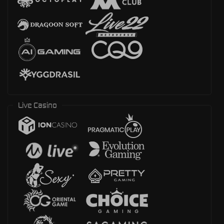
Live Casino